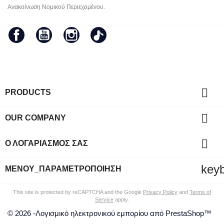
Ανακοίνωση Νομικού Περιεχομένου.
Facebook
YouTube
Instagram
TikTok

PRODUCTS

OUR COMPANY

Ο ΛΟΓΑΡΙΑΣΜΌΣ ΣΑΣ
key
ΜΕΝΟΎ_ΠΑΡΑΜΕΤΡΟΠΟΊΗΣΗ
This site is protected by reCAPTCHA and the Google
Privacy Policy
and
Terms of
Service
apply.
© 2026 -Λογισμικό ηλεκτρονικού εμπορίου από PrestaShop™