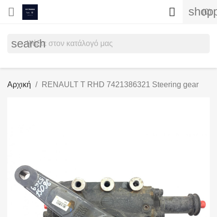
shopp


(0)
search
Αρχική
RENAULT T RHD 7421386321 Steering gear