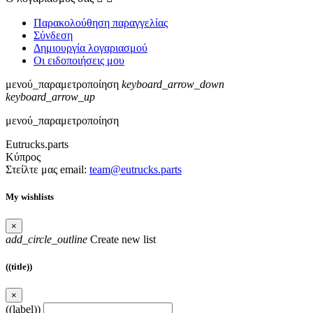
Παρακολούθηση παραγγελίας
Σύνδεση
Δημιουργία λογαριασμού
Οι ειδοποιήσεις μου
μενού_παραμετροποίηση
keyboard_arrow_down
keyboard_arrow_up
μενού_παραμετροποίηση
Eutrucks.parts
Κύπρος
Στείλτε μας email:
team@eutrucks.parts
My wishlists
×
add_circle_outline
Create new list
((title))
×
((label))