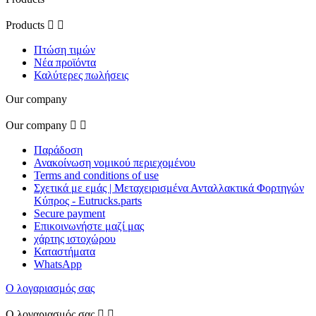
Products


Πτώση τιμών
Νέα προϊόντα
Καλύτερες πωλήσεις
Our company
Our company


Παράδοση
Ανακοίνωση νομικού περιεχομένου
Terms and conditions of use
Σχετικά με εμάς | Μεταχειρισμένα Ανταλλακτικά Φορτηγών
Κύπρος - Eutrucks.parts
Secure payment
Επικοινωνήστε μαζί μας
χάρτης ιστοχώρου
Καταστήματα
WhatsApp
Ο λογαριασμός σας
Ο λογαριασμός σας

