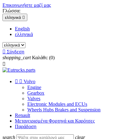
Επικοινωνήστε μαζί μας
Γλώσσα:
ελληνικά

English
ελληνικά

Σύνδεση
shopping_cart
Καλάθι:
(0)



Volvo
Engine
Gearbox
Valves
Electronic Modules and ECUs
Wheels Hubs Brakes and Suspension
Renault
Μεταχειρισμένα Φορτηγά και Καρότσες
Παράδοση
search
clear