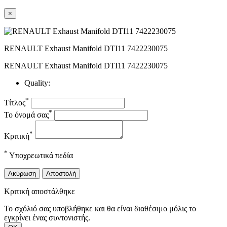
×
RENAULT Exhaust Manifold DTI11 7422230075
RENAULT Exhaust Manifold DTI11 7422230075
Quality:
*
Τίτλος
*
Το όνομά σας
*
Κριτική
*
Υποχρεωτικά πεδία
Ακύρωση
Αποστολή
Κριτική αποστάλθηκε
Το σχόλιό σας υποβλήθηκε και θα είναι διαθέσιμο μόλις το
εγκρίνει ένας συντονιστής.