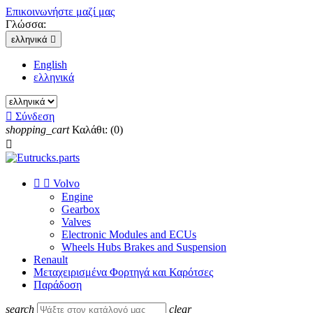
Επικοινωνήστε μαζί μας
Γλώσσα:
ελληνικά

English
ελληνικά

Σύνδεση
shopping_cart
Καλάθι:
(0)



Volvo
Engine
Gearbox
Valves
Electronic Modules and ECUs
Wheels Hubs Brakes and Suspension
Renault
Μεταχειρισμένα Φορτηγά και Καρότσες
Παράδοση
search
clear