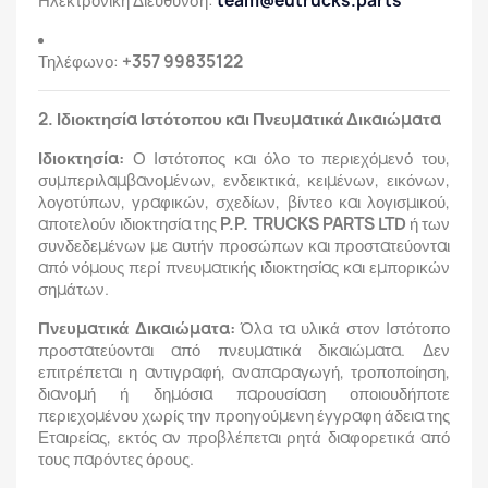
Ηλεκτρονική Διεύθυνση:
team@eutrucks.parts
Τηλέφωνο:
+357 99835122
2. Ιδιοκτησία Ιστότοπου και Πνευματικά Δικαιώματα
Ιδιοκτησία:
Ο Ιστότοπος και όλο το περιεχόμενό του,
συμπεριλαμβανομένων, ενδεικτικά, κειμένων, εικόνων,
λογοτύπων, γραφικών, σχεδίων, βίντεο και λογισμικού,
αποτελούν ιδιοκτησία της
P.P. TRUCKS PARTS LTD
ή των
συνδεδεμένων με αυτήν προσώπων και προστατεύονται
από νόμους περί πνευματικής ιδιοκτησίας και εμπορικών
σημάτων.
Πνευματικά Δικαιώματα:
Όλα τα υλικά στον Ιστότοπο
προστατεύονται από πνευματικά δικαιώματα. Δεν
επιτρέπεται η αντιγραφή, αναπαραγωγή, τροποποίηση,
διανομή ή δημόσια παρουσίαση οποιουδήποτε
περιεχομένου χωρίς την προηγούμενη έγγραφη άδεια της
Εταιρείας, εκτός αν προβλέπεται ρητά διαφορετικά από
τους παρόντες όρους.