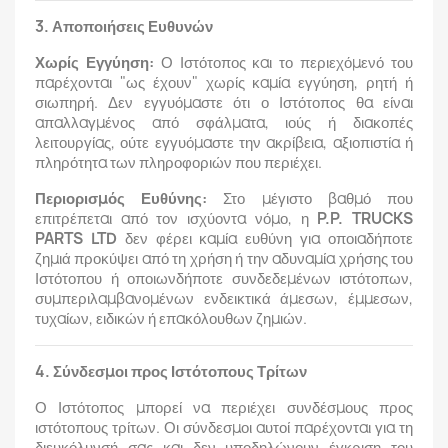
3. Αποποιήσεις Ευθυνών
Χωρίς Εγγύηση:
Ο Ιστότοπος και το περιεχόμενό του
παρέχονται "ως έχουν" χωρίς καμία εγγύηση, ρητή ή
σιωπηρή. Δεν εγγυόμαστε ότι ο Ιστότοπος θα είναι
απαλλαγμένος από σφάλματα, ιούς ή διακοπές
λειτουργίας, ούτε εγγυόμαστε την ακρίβεια, αξιοπιστία ή
πληρότητα των πληροφοριών που περιέχει.
Περιορισμός Ευθύνης:
Στο μέγιστο βαθμό που
επιτρέπεται από τον ισχύοντα νόμο, η
P.P. TRUCKS
PARTS LTD
δεν φέρει καμία ευθύνη για οποιαδήποτε
ζημιά προκύψει από τη χρήση ή την αδυναμία χρήσης του
Ιστότοπου ή οποιωνδήποτε συνδεδεμένων ιστότοπων,
συμπεριλαμβανομένων ενδεικτικά άμεσων, έμμεσων,
τυχαίων, ειδικών ή επακόλουθων ζημιών.
4. Σύνδεσμοι προς Ιστότοπους Τρίτων
Ο Ιστότοπος μπορεί να περιέχει συνδέσμους προς
ιστότοπους τρίτων. Οι σύνδεσμοι αυτοί παρέχονται για τη
διευκόλυνσή σας και δεν υποδηλώνουν έγκριση του