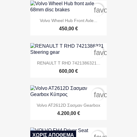
favorite_bord
Volvo Wheel Hub Front Axle...
450,00 €
favorite_bord
RENAULT T RHD 7421386321...
600,00 €
favorite_bord
Volvo AT2612D Σασμαν Gearbox
4.200,00 €
ΧΩΡΊΣ ΑΠΌΘΕΜΑ