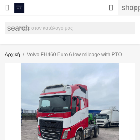
shopp


(0)
search
Αρχική
Volvo FH460 Euro 6 low mileage with PTO