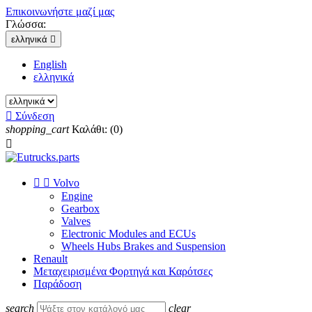
Επικοινωνήστε μαζί μας
Γλώσσα:
ελληνικά

English
ελληνικά

Σύνδεση
shopping_cart
Καλάθι:
(0)



Volvo
Engine
Gearbox
Valves
Electronic Modules and ECUs
Wheels Hubs Brakes and Suspension
Renault
Μεταχειρισμένα Φορτηγά και Καρότσες
Παράδοση
search
clear