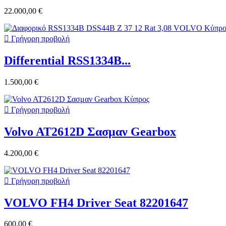
22.000,00 €

Γρήγορη προβολή
Differential RSS1334B...
1.500,00 €

Γρήγορη προβολή
Volvo AT2612D Σασμαν Gearbox
4.200,00 €

Γρήγορη προβολή
VOLVO FH4 Driver Seat 82201647
600,00 €